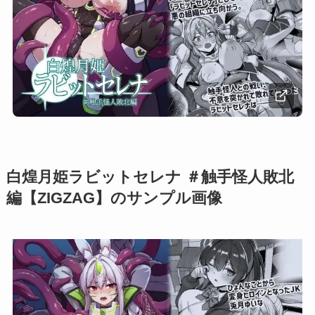
白煌月姫ラビットセレナ ＃触手怪人敗北
編【ZIGZAG】のサンプル画像