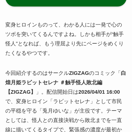
変身ヒロインものって、わかる人には一発で心の
ツボを突いてくるんですよね。しかも相手が“触手
怪人”となれば、もう理屈より先にページをめくり
たくなるやつです。
今回紹介するのはサークル
ZIGZAG
のコミック「
白
煌月姫ラビットセレナ ＃触手怪人敗北編
【ZIGZAG】
」。配信開始日は
2026/04/01 16:00
で、変身ヒロイン「ラビットセレナ」として市民
の平穏を守る「兎月ゆいな」が主役です。テーマ
としては、怪人との直接決戦から敗北までを一直
線に描いてくるタイプで、緊張感の濃度が最初か