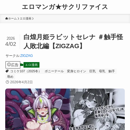
エロマンガ★サクリファイス
ホーム
エロ漫画
白煌月姫ラビットセレナ ＃触手怪
2026
4/02
人敗北編【ZIGZAG】
サークル
:
ZIGZAG
広告
エロ漫画
コミケ107（2025冬）
ポニーテール
変身ヒロイン
巨乳
母乳
触手
辱め
2026年4月2日