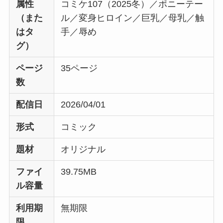
属性
コミケ107（2025冬）／ポニーテー
（また
ル／変身ヒロイン／巨乳／母乳／触
はタ
手／辱め
グ）
ページ
35ページ
数
配信日
2026/04/01
形式
コミック
題材
オリジナル
ファイ
39.75MB
ル容量
利用期
無期限
限