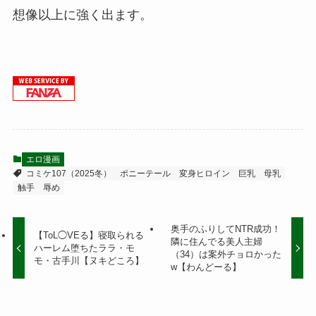
想像以上に強く出ます。
エロ漫画
コミケ107（2025冬）
ポニーテール
変身ヒロイン
巨乳
母乳
触手
辱め
奥手のふりしてNTR成功！
【ToL◯VEる】寝取られる
隣に住んでる美人主婦
ハーレム堕ちたララ・モ
（34）は案外チョロかった
モ・古手川【ヌキどころ】
w【わんどーる】