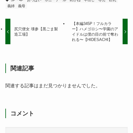
3P・4P
おっぱい
ポニーテール
めがね
中出し
専売
巨乳
義姉
義母
【本編345P！フルカラ
尻穴便女 壊参【黒ごま製
ー】ハメゴロシ〜学園のア
造工場】
イドルは僕の目の前で奪わ
れる〜【HIDESACHI】
関連記事
関連する記事はまだ見つかりませんでした。
コメント