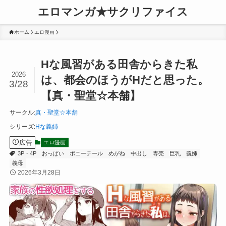
エロマンガ★サクリファイス
ホーム
エロ漫画
Hな風習がある田舎からきた私
2026
は、都会のほうがHだと思った。
3/28
【真・聖堂☆本舗】
サークル
:
真・聖堂☆本舗
シリーズ
:
Hな義姉
広告
エロ漫画
3P・4P
おっぱい
ポニーテール
めがね
中出し
専売
巨乳
義姉
義母
2026年3月28日