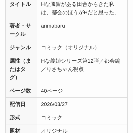
タイトル
Hな風習がある田舎からきた私
は、都会のほうがHだと思った。
著者・サ
arimabaru
ークル
ジャンル
コミック（オリジナル）
属性（ま
Hな義姉シリーズ第12弾／都会編
たはタ
／りさちゃん視点
グ）
ページ数
40ページ
配信日
2026/03/27
形式
コミック
題材
オリジナル