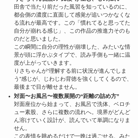
田舎で当たり前だった風習を知っているのに、
都会側の濃度に直面して感覚が追いつかなくな
る流れが最高です。この「慣れてると思ってた
自分が崩れる感じ」、この作品の推進力そのも
のだと思いました。
この瞬間に自分の理性が崩壊した、みたいな情
景が頭に浮かぶタイプで、読み手側も一緒に温
度が上がっていきます。
りさちゃんが“理解する前に状況が進んでしま
う”感じが、じわじわ背徳を強くしてくるので、
最後まで目が離せません。
対面〜お風呂〜複数展開の“距離の詰め方”
対面座位から始まって、お風呂で洗体、ベロチ
ュー素股、さらに複数の流れへ。境界がどんど
ん溶けていく設計が、読んでいて単調になりま
せん。
この表情を眺めるだけで一晩は過ごせる、みた