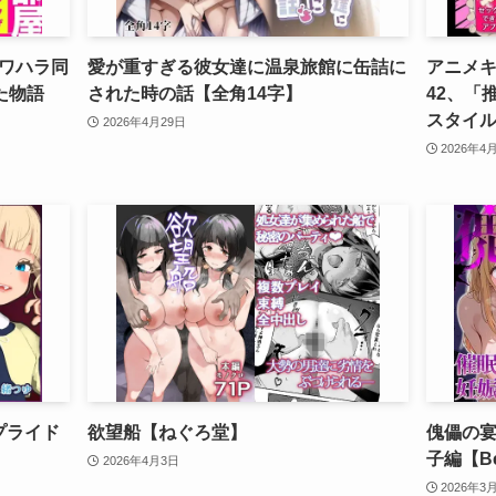
ワハラ同
愛が重すぎる彼女達に温泉旅館に缶詰に
アニメ
た物語
された時の話【全角14字】
42、「
スタイ
2026年4月29日
2026年4
プライド
欲望船【ねぐろ堂】
傀儡の宴
子編【Be
2026年4月3日
2026年3