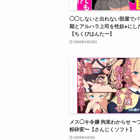
◯◯しないと出れない部屋でパ
期とアルハラ上司を性奴●にし
【ちくびはんたー】
2026年4月29日
メス◯キ令嬢 拘束わからせ 〜
粉砕変〜【さんじくソフト】
2026年4月9日