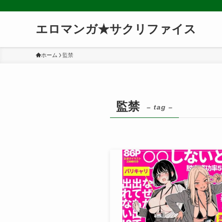
エロマンガ★サクリファイス
ホーム
監禁
監禁
– tag –