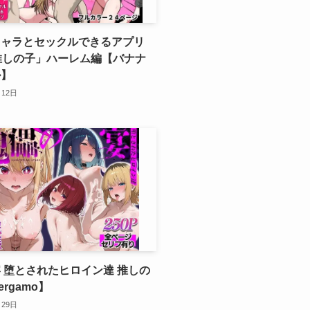
キャラとセックルできるアプリ
推しの子」ハーレム編【バナナ
ル】
月12日
 堕とされたヒロイン達 推しの
rgamo】
月29日