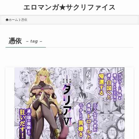
エロマンガ★サクリファイス
ホーム
憑依
憑依
– tag –