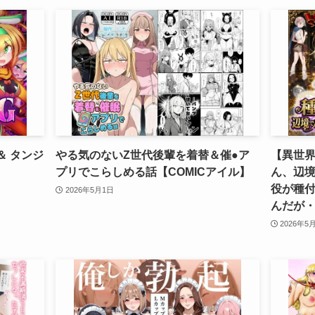
＆ タンジ
やる気のないZ世代後輩を着替＆催●ア
【異世
】
プリでこらしめる話【COMICアイル】
ん、辺
役が種
2026年5月1日
んだが
2026年5