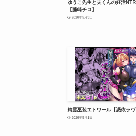
ゆうこ先生と夫くんの妊活NT
【藤崎チロ】
2026年5月3日
精霊巫装エトワール【憑依ラヴ
2026年5月1日