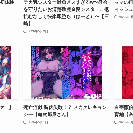
R初体験
デカ乳シスター雑魚メスすぎるw〜教会
ママの
を守りたいお清楚敬虔金髪シスター、抵
ィッシ
抗むなしく快楽即堕ち（はーと）〜【三
2026年5
崎】
2026年5月3日
ァー】
死亡淫戯 調伏失敗！？ メカクレキョン
白薔薇伯
シー【亀次郎屋さん】
育編【
2026年5月1日
2026年5