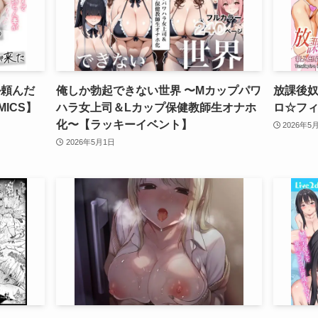
ル頼んだ
俺しか勃起できない世界 〜Mカップパワ
放課後奴
MICS】
ハラ女上司＆Lカップ保健教師生オナホ
ロ☆フ
化〜【ラッキーイベント】
2026年5
2026年5月1日