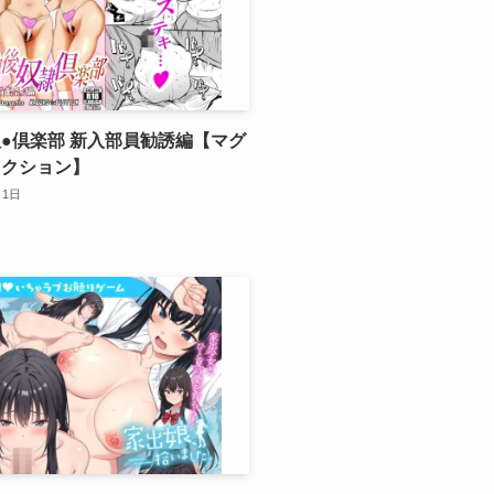
●倶楽部 新入部員勧誘編【マグ
ィクション】
月1日