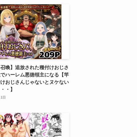
界召喚】追放された種付けおじさ
境でハーレム悪徳領主になる【竿
付けおじさんじゃないとヌケない
・・・】
月1日