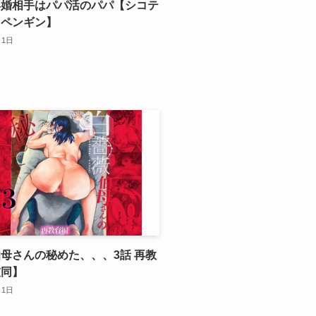
再婚相手はパパ活のパパ【シコテ
ュペンギン】
月1日
母さんの秘めた、、、3話 再教
灰同】
月1日