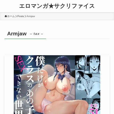
エロマンガ★サクリファイス
ホーム
Posts
Armjaw
Armjaw
– tax –