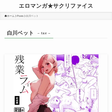
エロマンガ★サクリファイス
ホーム
Posts
白川ベット
白川ベット
– tax –