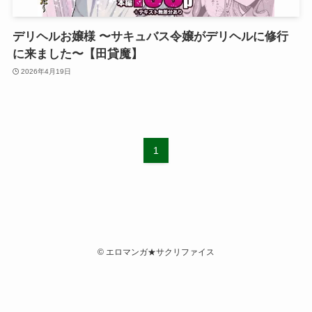
デリヘルお嬢様 〜サキュバス令嬢がデリヘルに修行
に来ました〜【田貸魔】
2026年4月19日
1
©
エロマンガ★サクリファイス