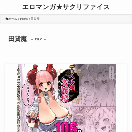
エロマンガ★サクリファイス
ホーム
Posts
田貸魔
田貸魔
– tax –