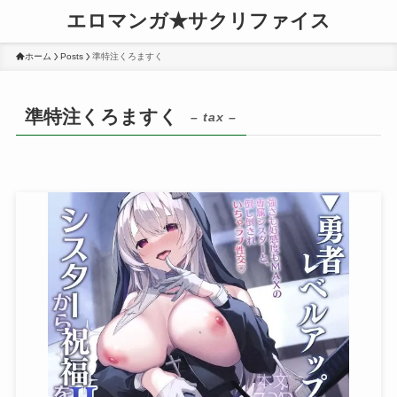
エロマンガ★サクリファイス
ホーム
Posts
準特注くろますく
準特注くろますく
– tax –