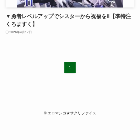
▼勇者レベルアップでシスターから祝福をII【準特注
くろますく】
2026年4月17日
1
©
エロマンガ★サクリファイス