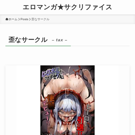
エロマンガ★サクリファイス
ホーム
Posts
歪なサークル
歪なサークル
– tax –