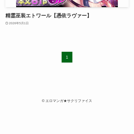
精霊巫装エトワール【憑依ラヴァー】
2026年5月1日
1
©
エロマンガ★サクリファイス