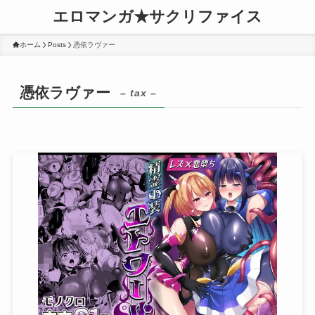
エロマンガ★サクリファイス
ホーム
Posts
憑依ラヴァー
憑依ラヴァー
– tax –