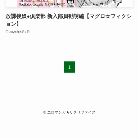
放課後奴●倶楽部 新入部員勧誘編【マグロ☆フィクシ
ョン】
2026年5月1日
1
©
エロマンガ★サクリファイス