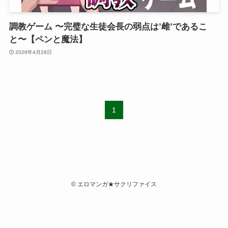
調教ゲーム 〜完璧な生徒会長の弱点は’雌’であるこ
と〜【ペンと魔法】
2026年4月28日
1
©
エロマンガ★サクリファイス