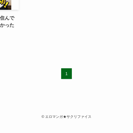
に住んで
ロかった
1
©
エロマンガ★サクリファイス