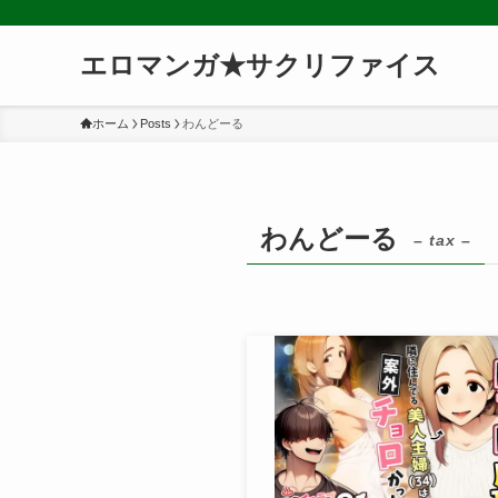
エロマンガ★サクリファイス
ホーム
Posts
わんどーる
わんどーる
– tax –