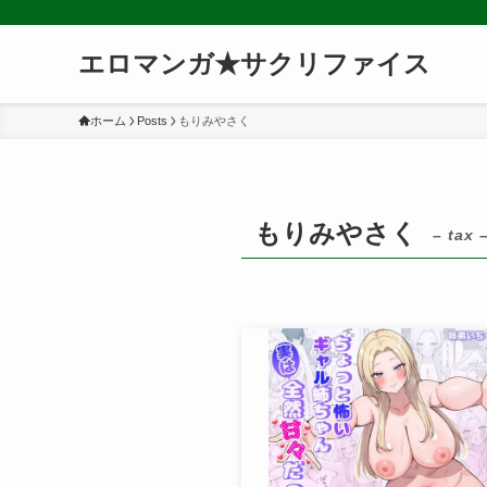
エロマンガ★サクリファイス
ホーム
Posts
もりみやさく
もりみやさく
– tax 