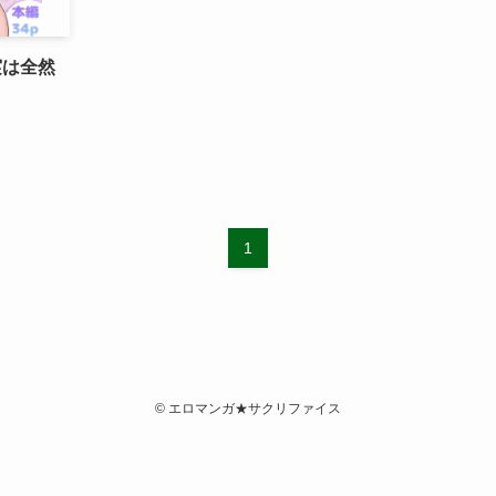
実は全然
1
©
エロマンガ★サクリファイス