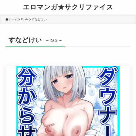
エロマンガ★サクリファイス
ホーム
Posts
すなどけい
すなどけい
– tax –