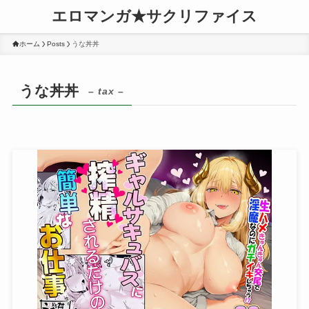
エロマンガ★サクリファイス
ホーム
Posts
うな丼丼
うな丼丼
– tax –